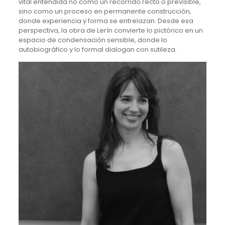
vital entendida no como un recorrido recto o previsible,
sino como un proceso en permanente construcción,
donde experiencia y forma se entrelazan. Desde esa
perspectiva, la obra de Lerín convierte lo pictórico en un
espacio de condensación sensible, donde lo
autobiográfico y lo formal dialogan con sutileza.