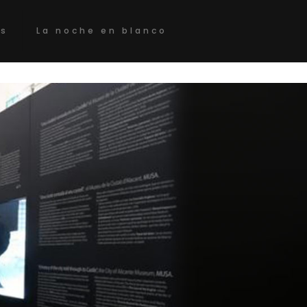
os
La noche en blanco