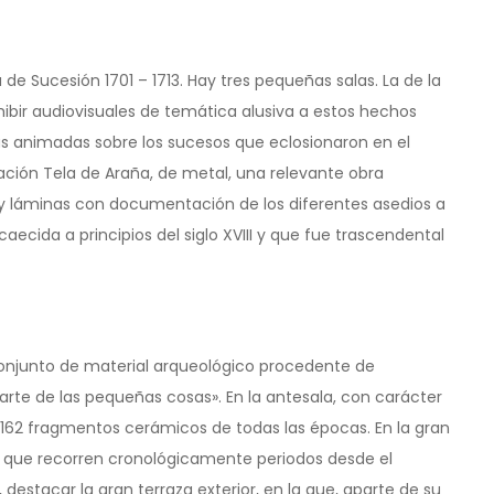
 de Sucesión 1701 – 1713. Hay tres pequeñas salas. La de la
hibir audiovisuales de temática alusiva a estos hechos
ras animadas sobre los sucesos que eclosionaron en el
alación Tela de Araña, de metal, una relevante obra
s y láminas con documentación de los diferentes asedios a
caecida a principios del siglo XVIII y que fue trascendental
 conjunto de material arqueológico procedente de
 arte de las pequeñas cosas». En la antesala, con carácter
162 fragmentos cerámicos de todas las épocas. En la gran
 que recorren cronológicamente periodos desde el
destacar la gran terraza exterior, en la que, aparte de su