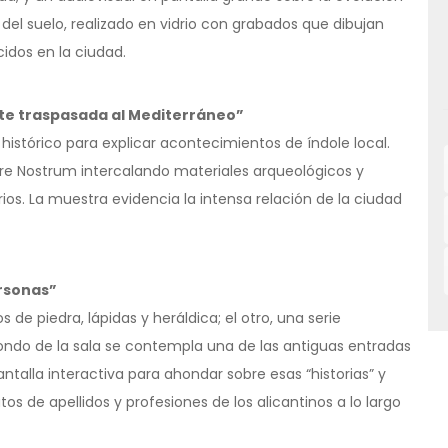
 del suelo, realizado en vidrio con grabados que dibujan
cidos en la ciudad.
ante traspasada al Mediterráneo”
istórico para explicar acontecimientos de índole local.
are Nostrum intercalando materiales arqueológicos y
rios. La muestra evidencia la intensa relación de la ciudad
ersonas”
e piedra, lápidas y heráldica; el otro, una serie
 fondo de la sala se contempla una de las antiguas entradas
antalla interactiva para ahondar sobre esas “historias” y
s de apellidos y profesiones de los alicantinos a lo largo