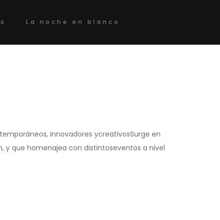
os
La noche en blanco
ntemporáneos, innovadores ycreativosSurge en
m, y que homenajea con distintoseventos a nivel