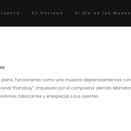
licante
En Navidad
El día de los Muse
ras
noal piano, funcionando como una muestra deplanteamientos co
ional “PianoDay”, impulsado por el compositor alemán NilsFrah
sitores, fabricantes y enespecial a sus oyentes