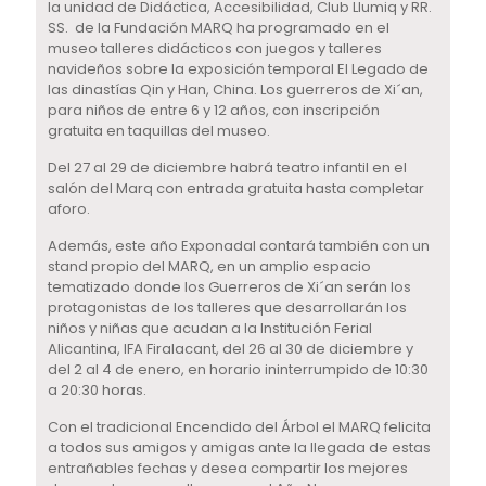
la unidad de Didáctica, Accesibilidad, Club Llumiq y RR.
SS. de la Fundación MARQ ha programado en el
museo talleres didácticos con juegos y talleres
navideños sobre la exposición temporal El Legado de
las dinastías Qin y Han, China. Los guerreros de Xi´an,
para niños de entre 6 y 12 años, con inscripción
gratuita en taquillas del museo.
Del 27 al 29 de diciembre habrá teatro infantil en el
salón del Marq con entrada gratuita hasta completar
aforo.
Además, este año Exponadal contará también con un
stand propio del MARQ, en un amplio espacio
tematizado donde los Guerreros de Xi´an serán los
protagonistas de los talleres que desarrollarán los
niños y niñas que acudan a la Institución Ferial
Alicantina, IFA Firalacant, del 26 al 30 de diciembre y
del 2 al 4 de enero, en horario ininterrumpido de 10:30
a 20:30 horas.
Con el tradicional Encendido del Árbol el MARQ felicita
a todos sus amigos y amigas ante la llegada de estas
entrañables fechas y desea compartir los mejores