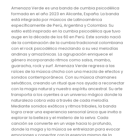
Amenaza Verde es una banda de cumbia psicodélica
formada en el año 2023 en Alicante, España. La banda
está integrada por músicos de Latinoamérica
específicamente de Perú, Argentina y Colombia. Su
estilo está inspirado en la cumbia psicodélica que tuvo
auge en la década de los 60 en Perú. Este sonido nació
de la combinación de la cumbia tradicional colombiana
con el rock psicodélico mezclando a su vez melodías
andinas y amazónicas. La agrupación enriquece el
género incorporando ritmos como salsa, mambo,
guaracha, rock y surf. Amenaza Verde regresa a las
raíces de la música chicha con una mezcla de efectos y
sonidos contemporáneos. Con su música chamanes
selváticos, creando un ritual que nos ayuda a reconectar
con la magia natural y nuestro espíritu ancestral. Su arte
transporta a los oyentes a un universo mágico donde la
naturaleza cobra vida a través de cada melodía.
Mediante sonidos exóticos y ritmos tribales, la banda
logra crear una experiencia sensorial única que invita a
explorar la belleza y el misterio de la selva. Cada
canción se convierte en un viaje hacia lo profundo,
donde la magia y la música se entrelazan para evocar
emociones y conectar con la esencia misma de la