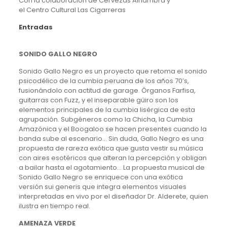
Con la colaboración de Cervezas Alhambra y
el Centro Cultural Las Cigarreras
Entradas
SONIDO GALLO NEGRO
Sonido Gallo Negro es un proyecto que retoma el sonido
psicodélico de la cumbia peruana de los años 70’s,
fusionándolo con actitud de garage. Órganos Farfisa,
guitarras con Fuzz, y el inseparable güiro son los
elementos principales de la cumbia lisérgica de esta
agrupación. Subgéneros como la Chicha, la Cumbia
Amazónica y el Boogaloo se hacen presentes cuando la
banda sube al escenario… Sin duda, Gallo Negro es una
propuesta de rareza exótica que gusta vestir su música
con aires esotéricos que alteran la percepción y obligan
a bailar hasta el agotamiento… La propuesta musical de
Sonido Gallo Negro se enriquece con una exótica
versión sui generis que integra elementos visuales
interpretadas en vivo por el diseñador Dr. Alderete, quien
ilustra en tiempo real.
AMENAZA VERDE