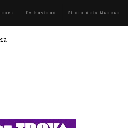
acant
En Navidad
El dia dels Museus
era