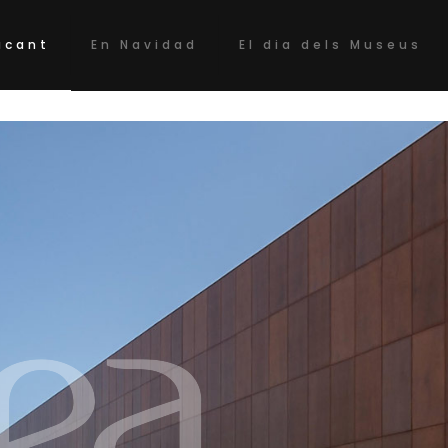
acant
En Navidad
El dia dels Museus