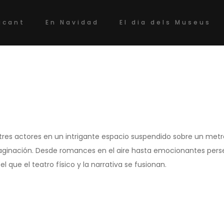
acant
En Navidad
El dia dels Museus
tres actores en un intrigante espacio suspendido sobre un metro
maginación. Desde romances en el aire hasta emocionantes perse
l que el teatro físico y la narrativa se fusionan.