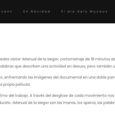
acant
En Navidad
El dia dels Museus
puedes visitar «Manual de la siega», cortometraje de 18 minutos 
 palabras que describen una actividad en desuso, pero también u
o, enfrentando las imágenes del documental en una doble panta
a propia película.
itmo del trabajo. A través del desglose de cada movimiento nos
cirlo. «Manual de la siega» son las manos, los aperos, las palabr