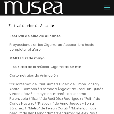
Festival de cine de Alicante
Festival de cine de Alicante
Proyecciones en las Cigarreras. Acceso libre hasta
completar el aforo
MARTES 21 de mayo.
18:00 Casa de la música. Cigarreras. 95 min.
Cortometrajes de Animación.
“Crisantemo” de Raúl Díez / “El líder” de Simón Fariza y
Andreu Campos / “Estimada Ángela” de José Luis Quirós
y Paco Sáez / “Estoy bien, mamá” de Josema
Palenzuela / “Extint” de Raúl Díez Rodríguez / “Fallin” de
Carlos Navarro/ “First coin” de Anna Juesas y Sonia
Sánchez / “Metro” de Ferran Corati / “Mortelli, un cas
perdut” de Ben Fernández / “Periquitos” de Alex Rey /