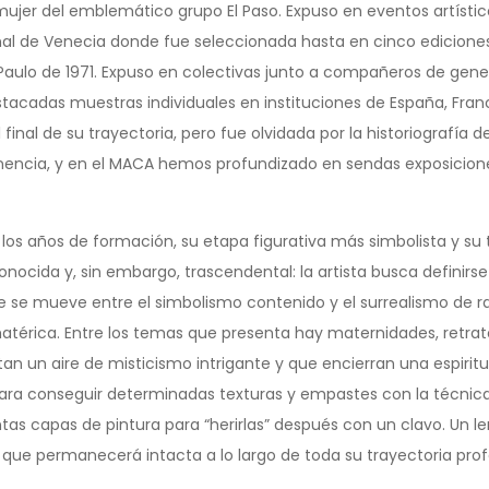
 mujer del emblemático grupo El Paso. Expuso en eventos artísti
enal de Venecia donde fue seleccionada hasta en cinco ediciones (
São Paulo de 1971. Expuso en colectivas junto a compañeros de 
stacadas muestras individuales en instituciones de España, Franc
l final de su trayectoria, pero fue olvidada por la historiografía d
nencia, y en el MACA hemos profundizado en sendas exposiciones s
los años de formación, su etapa figurativa más simbolista y su 
nocida y, sin embargo, trascendental: la artista busca definirse
nte se mueve entre el simbolismo contenido y el surrealismo de 
térica. Entre los temas que presenta hay maternidades, retrato
 un aire de misticismo intrigante y que encierran una espiritu
para conseguir determinadas texturas y empastes con la técnica
ntas capas de pintura para “herirlas” después con un clavo. Un 
 que permanecerá intacta a lo largo de toda su trayectoria prof