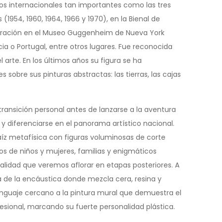
cos internacionales tan importantes como las tres
1954, 1960, 1964, 1966 y 1970), en la Bienal de
generación en el Museo Guggenheim de Nueva York
ia o Portugal, entre otros lugares. Fue reconocida
el arte. En los últimos años su figura se ha
obre sus pinturas abstractas: las tierras, las cajas
transición personal antes de lanzarse a la aventura
 y diferenciarse en el panorama artístico nacional.
raíz metafísica con figuras voluminosas de corte
s de niños y mujeres, familias y enigmáticos
alidad que veremos aflorar en etapas posteriores. A
 de la encáustica donde mezcla cera, resina y
lenguaje cercano a la pintura mural que demuestra el
esional, marcando su fuerte personalidad plástica.