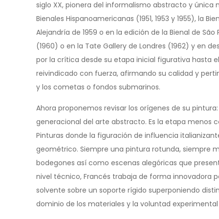
siglo XX, pionera del informalismo abstracto y única
Bienales Hispanoamericanas (1951, 1953 y 1955), la Bi
Alejandría de 1959 o en la edición de la Bienal de 
(1960) o en la Tate Gallery de Londres (1962) y en de
por la crítica desde su etapa inicial figurativa hasta e
reivindicado con fuerza, afirmando su calidad y perti
y los cometas o fondos submarinos.
Ahora proponemos revisar los orígenes de su pintura: 
generacional del arte abstracto. Es la etapa menos co
Pinturas donde la figuración de influencia italianiza
geométrico. Siempre una pintura rotunda, siempre ma
bodegones así como escenas alegóricas que presentan
nivel técnico, Francés trabaja de forma innovadora 
solvente sobre un soporte rígido superponiendo disti
dominio de los materiales y la voluntad experimental