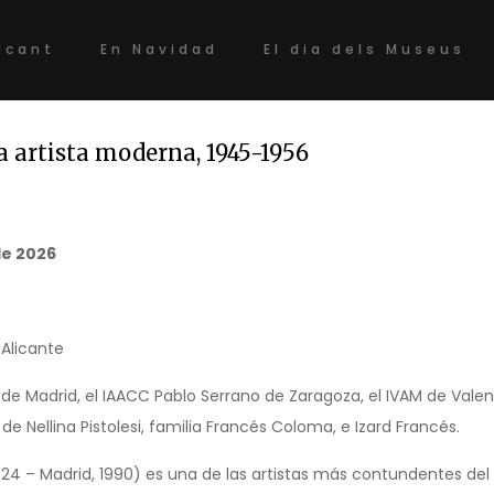
acant
En Navidad
El dia dels Museus
a artista moderna, 1945-1956
de 2026
Alicante
de Madrid, el IAACC Pablo Serrano de Zaragoza, el IVAM de Valenc
de Nellina Pistolesi, familia Francés Coloma, e Izard Francés.
4 – Madrid, 1990) es una de las artistas más contundentes del