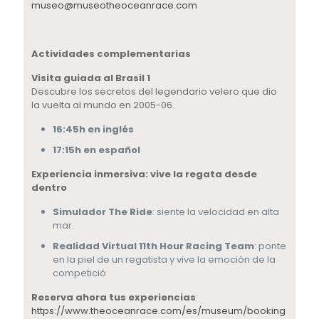
museo@museotheoceanrace.com
Actividades complementarias
Visita guiada al Brasil 1
Descubre los secretos del legendario velero que dio
la vuelta al mundo en 2005-06.
16:45h en ingl
é
s
17:15h en españ
ol
Experiencia inmersiva: vive la regata desde
dentro
Simulador The Ride
: siente la velocidad en alta
mar.
Realidad Virtual 11th Hour Racing Team
: ponte
en la piel de un regatista y vive la emoción de la
competició
Reserva ahora tus experiencias
:
https://www.theoceanrace.com/es/museum/booking